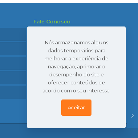
Fale Conosco
47 99695-7910
47 99986-7040
Nós armazenamos alguns
47 3407-2269
dados temporários para
melhorar a experiência de
seval@sevaltransportes.com.br
navegação, aprimorar o
Rod. dos Móveis, 2060, Sala 05
desempenho do site e
Mato Preto, São Bento do Sul | SC
oferecer conteúdos de
Ver Localização
acordo com o seu interesse.
Aceitar