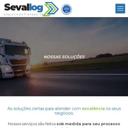
NOSSAS SOLUÇÕES
As soluções certas para atender com
excelência
os seus
negócios.
Nossos serviços são feitos
sob medida para seu processo