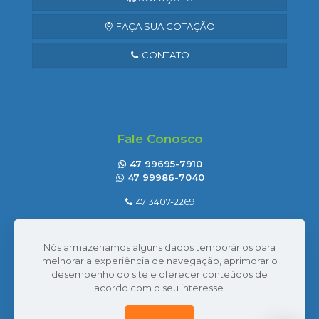
FAÇA SUA COTAÇÃO
CONTATO
Fale Conosco
47 99695-7910
47 99986-7040
47 3407-2269
seval@sevaltransportes.com.br
Nós armazenamos alguns dados temporários para
Rod. dos Móveis, 2060, Sala 05
melhorar a experiência de navegação, aprimorar o
Mato Preto, São Bento do Sul | SC
desempenho do site e oferecer conteúdos de
acordo com o seu interesse.
Ver Localização