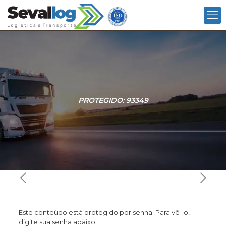
PROTEGIDO: 93349
Este conteúdo está protegido por senha. Para vê-lo,
digite sua senha abaixo.