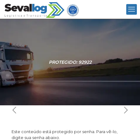
PROTEGIDO: 92922
Este conteúdo está protegido por senha. Para vê-lo,
digite sua senha abaixo.