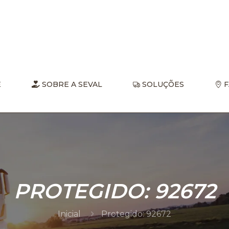
E
SOBRE A SEVAL
SOLUÇÕES
F
PROTEGIDO: 92672
Inicial
Protegido: 92672