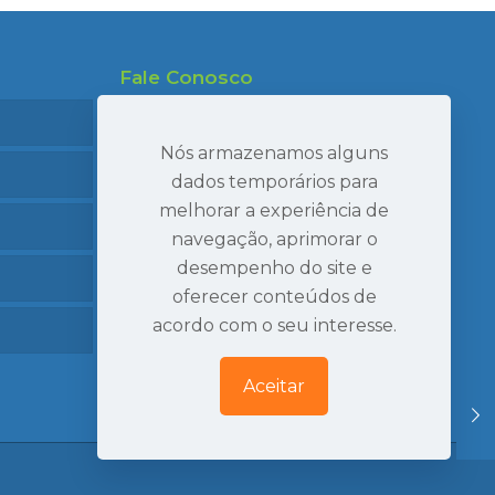
Fale Conosco
47 99695-7910
47 99986-7040
Nós armazenamos alguns
47 3407-2269
dados temporários para
melhorar a experiência de
seval@sevaltransportes.com.br
navegação, aprimorar o
Rod. dos Móveis, 2060, Sala 05
desempenho do site e
Mato Preto, São Bento do Sul | SC
oferecer conteúdos de
Ver Localização
acordo com o seu interesse.
Aceitar