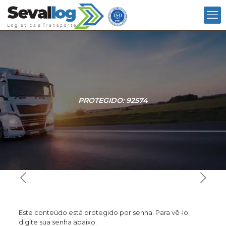
PROTEGIDO: 92574
Este conteúdo está protegido por senha. Para vê-lo,
digite sua senha abaixo.