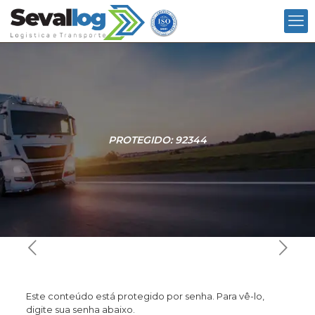
PROTEGIDO: 92344
Este conteúdo está protegido por senha. Para vê-lo,
digite sua senha abaixo.