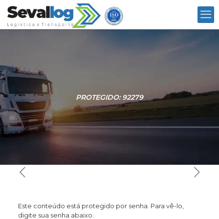
PROTEGIDO: 92279
Este conteúdo está protegido por senha. Para vê-lo,
digite sua senha abaixo.