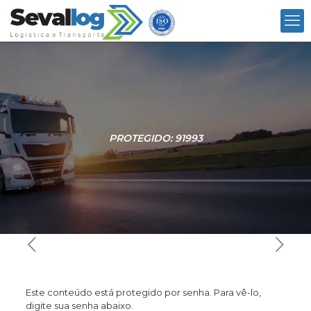
PROTEGIDO: 91993
Este conteúdo está protegido por senha. Para vê-lo,
digite sua senha abaixo.