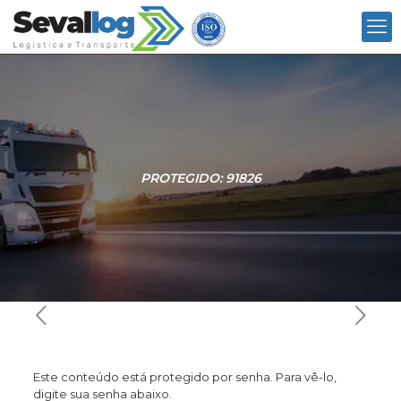
PROTEGIDO: 91826
Este conteúdo está protegido por senha. Para vê-lo,
digite sua senha abaixo.