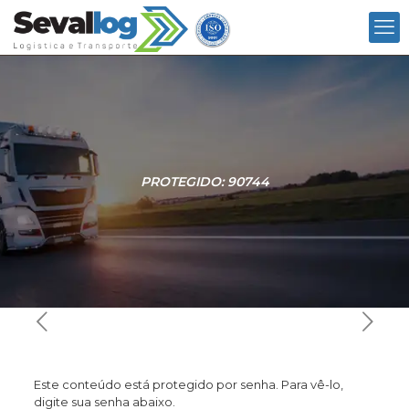
PROTEGIDO: 90744
Este conteúdo está protegido por senha. Para vê-lo,
digite sua senha abaixo.