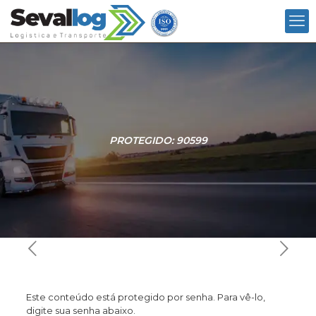
PROTEGIDO: 90599
Este conteúdo está protegido por senha. Para vê-lo,
digite sua senha abaixo.