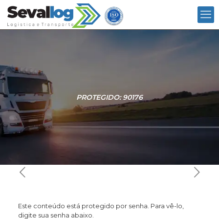
PROTEGIDO: 90176
Este conteúdo está protegido por senha. Para vê-lo,
digite sua senha abaixo.