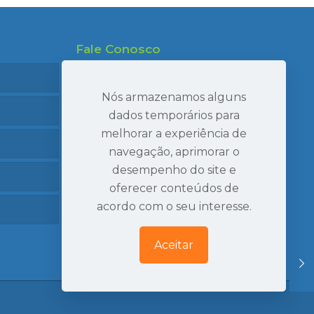
Fale Conosco
47 99695-7910
47 99986-7040
Nós armazenamos alguns
47 3407-2269
dados temporários para
melhorar a experiência de
seval@sevaltransportes.com.br
navegação, aprimorar o
Rod. dos Móveis, 2060, Sala 05
desempenho do site e
Mato Preto, São Bento do Sul | SC
oferecer conteúdos de
Ver Localização
acordo com o seu interesse.
Aceitar