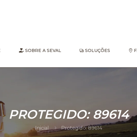
E
SOBRE A SEVAL
SOLUÇÕES
F
PROTEGIDO: 89614
Inicial
Protegido: 89614