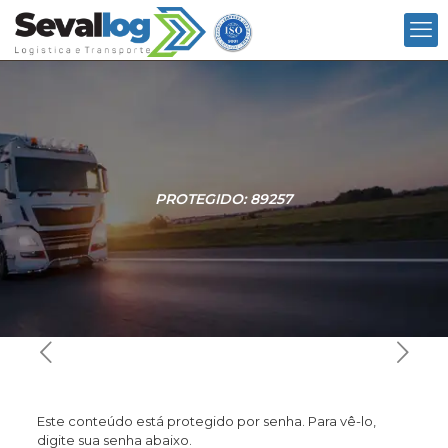
PROTEGIDO: 89257
Este conteúdo está protegido por senha. Para vê-lo,
digite sua senha abaixo.