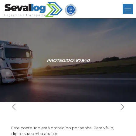
PROTEGIDO: 87840
Este conteúdo está protegido por senha. Para vê-lo,
digite sua senha abaixo.