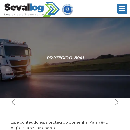
PROTEGIDO: 8041
Este conteúdo está protegido por senha. Para vê-lo,
digite sua senha abaixo.