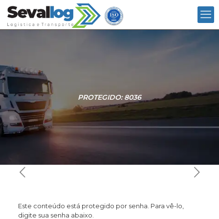
PROTEGIDO: 8036
Este conteúdo está protegido por senha. Para vê-lo,
digite sua senha abaixo.