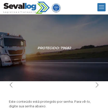
PROTEGIDO: 79682
Este conteúdo está protegido por senha. Para vê-lo,
digite sua senha abaixo.