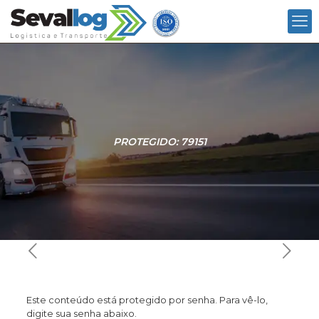
PROTEGIDO: 79151
Este conteúdo está protegido por senha. Para vê-lo,
digite sua senha abaixo.