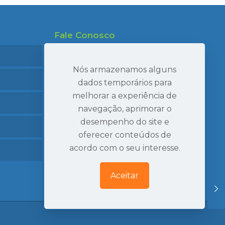
Fale Conosco
47 99695-7910
47 99986-7040
Nós armazenamos alguns
47 3407-2269
dados temporários para
melhorar a experiência de
seval@sevaltransportes.com.br
navegação, aprimorar o
Rod. dos Móveis, 2060, Sala 05
desempenho do site e
Mato Preto, São Bento do Sul | SC
oferecer conteúdos de
Ver Localização
acordo com o seu interesse.
Aceitar