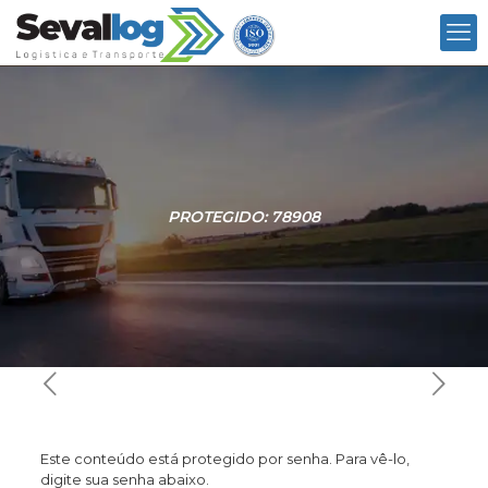
PROTEGIDO: 78908
Este conteúdo está protegido por senha. Para vê-lo,
digite sua senha abaixo.