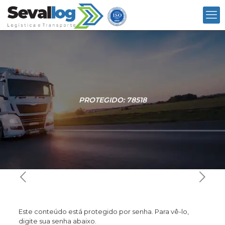
PROTEGIDO: 78518
Este conteúdo está protegido por senha. Para vê-lo,
digite sua senha abaixo.