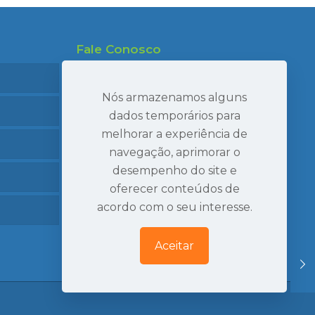
Fale Conosco
47 99695-7910
47 99986-7040
Nós armazenamos alguns
47 3407-2269
dados temporários para
melhorar a experiência de
seval@sevaltransportes.com.br
navegação, aprimorar o
Rod. dos Móveis, 2060, Sala 05
desempenho do site e
Mato Preto, São Bento do Sul | SC
oferecer conteúdos de
Ver Localização
acordo com o seu interesse.
Aceitar