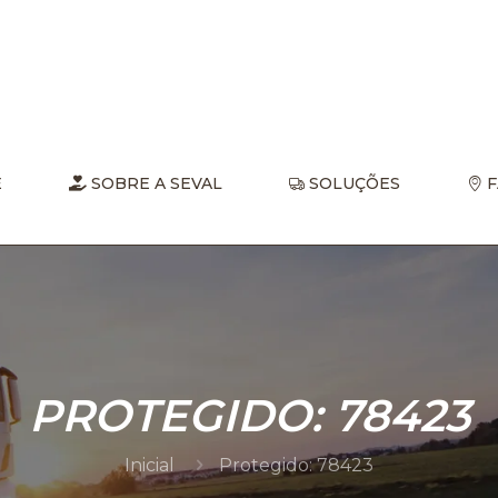
E
SOBRE A SEVAL
SOLUÇÕES
F
PROTEGIDO: 78423
Inicial
Protegido: 78423