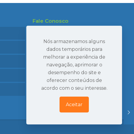
Fale Conosco
47 99695-7910
47 99986-7040
Nós armazenamos alguns
47 3407-2269
dados temporários para
melhorar a experiência de
seval@sevaltransportes.com.br
navegação, aprimorar o
Rod. dos Móveis, 2060, Sala 05
desempenho do site e
Mato Preto, São Bento do Sul | SC
oferecer conteúdos de
Ver Localização
acordo com o seu interesse.
Aceitar