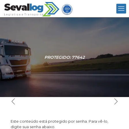
PROTEGIDO: 77642
Este conteúdo está protegido por senha. Para vê-lo,
digite sua senha abaixo.