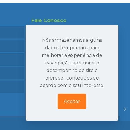
Fale Conosco
47 99695-7910
47 99986-7040
Nós armazenamos alguns
47 3407-2269
dados temporários para
melhorar a experiência de
seval@sevaltransportes.com.br
navegação, aprimorar o
Rod. dos Móveis, 2060, Sala 05
desempenho do site e
Mato Preto, São Bento do Sul | SC
oferecer conteúdos de
Ver Localização
acordo com o seu interesse.
Aceitar