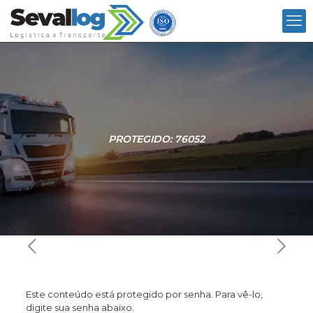
PROTEGIDO: 76052
Este conteúdo está protegido por senha. Para vê-lo,
digite sua senha abaixo.