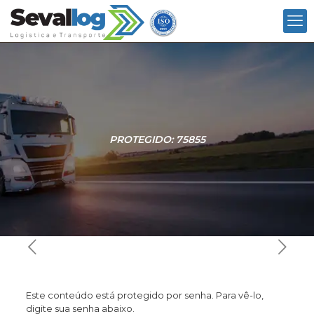
PROTEGIDO: 75855
Este conteúdo está protegido por senha. Para vê-lo,
digite sua senha abaixo.