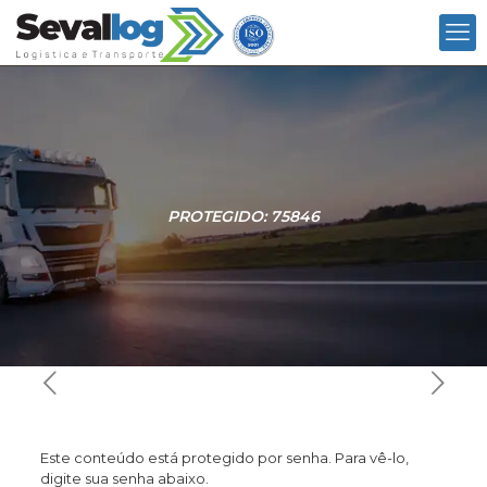
PROTEGIDO: 75846
Este conteúdo está protegido por senha. Para vê-lo,
digite sua senha abaixo.