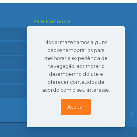
Fale Conosco
47 99695-7910
47 99986-7040
Nós armazenamos alguns
47 3407-2269
dados temporários para
melhorar a experiência de
seval@sevaltransportes.com.br
navegação, aprimorar o
Rod. dos Móveis, 2060, Sala 05
desempenho do site e
Mato Preto, São Bento do Sul | SC
oferecer conteúdos de
Ver Localização
acordo com o seu interesse.
Aceitar