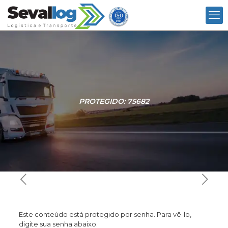
PROTEGIDO: 75682
Este conteúdo está protegido por senha. Para vê-lo,
digite sua senha abaixo.