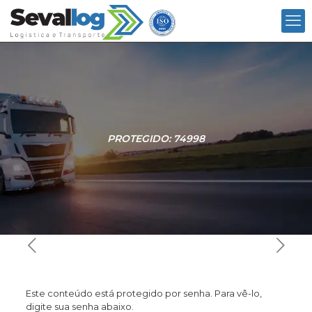
PROTEGIDO: 74998
Este conteúdo está protegido por senha. Para vê-lo,
digite sua senha abaixo.