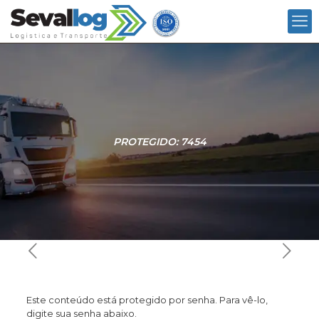
PROTEGIDO: 7454
Este conteúdo está protegido por senha. Para vê-lo,
digite sua senha abaixo.