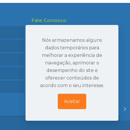
Fale Conosco
47 99695-7910
47 99986-7040
Nós armazenamos alguns
47 3407-2269
dados temporários para
melhorar a experiência de
seval@sevaltransportes.com.br
navegação, aprimorar o
Rod. dos Móveis, 2060, Sala 05
desempenho do site e
Mato Preto, São Bento do Sul | SC
oferecer conteúdos de
Ver Localização
acordo com o seu interesse.
Aceitar