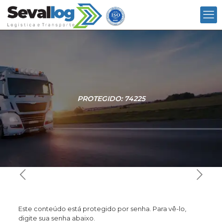
PROTEGIDO: 74225
Este conteúdo está protegido por senha. Para vê-lo,
digite sua senha abaixo.