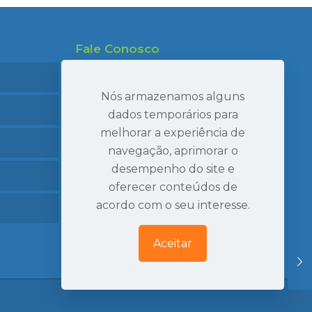
Fale Conosco
47 99695-7910
47 99986-7040
Nós armazenamos alguns
47 3407-2269
dados temporários para
melhorar a experiência de
seval@sevaltransportes.com.br
navegação, aprimorar o
Rod. dos Móveis, 2060, Sala 05
desempenho do site e
Mato Preto, São Bento do Sul | SC
oferecer conteúdos de
Ver Localização
acordo com o seu interesse.
Aceitar