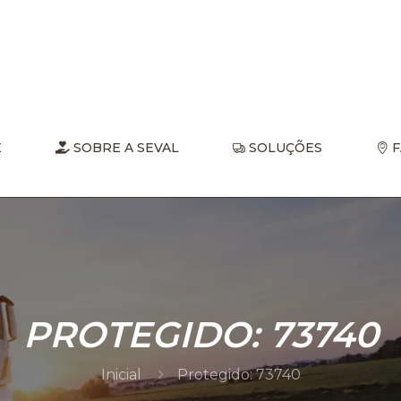
E
SOBRE A SEVAL
SOLUÇÕES
F
PROTEGIDO: 73740
Inicial
Protegido: 73740