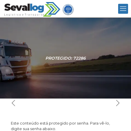
PROTEGIDO: 72286
Este conteúdo está protegido por senha. Para vê-lo,
digite sua senha abaixo.