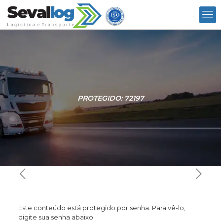
PROTEGIDO: 72197
Este conteúdo está protegido por senha. Para vê-lo,
digite sua senha abaixo.