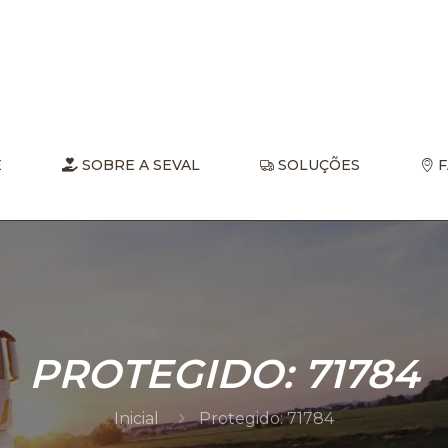
E
SOBRE A SEVAL
SOLUÇÕES
F
PROTEGIDO: 71784
Inicial
Protegido: 71784