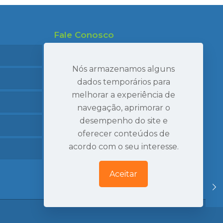
Fale Conosco
47 99695-7910
47 99986-7040
Nós armazenamos alguns
47 3407-2269
dados temporários para
melhorar a experiência de
seval@sevaltransportes.com.br
navegação, aprimorar o
Rod. dos Móveis, 2060, Sala 05
desempenho do site e
Mato Preto, São Bento do Sul | SC
oferecer conteúdos de
Ver Localização
acordo com o seu interesse.
Aceitar