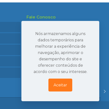
Fale Conosco
47 99695-7910
47 99986-7040
Nós armazenamos alguns
47 3407-2269
dados temporários para
melhorar a experiência de
seval@sevaltransportes.com.br
navegação, aprimorar o
Rod. dos Móveis, 2060, Sala 05
desempenho do site e
Mato Preto, São Bento do Sul | SC
oferecer conteúdos de
Ver Localização
acordo com o seu interesse.
Aceitar