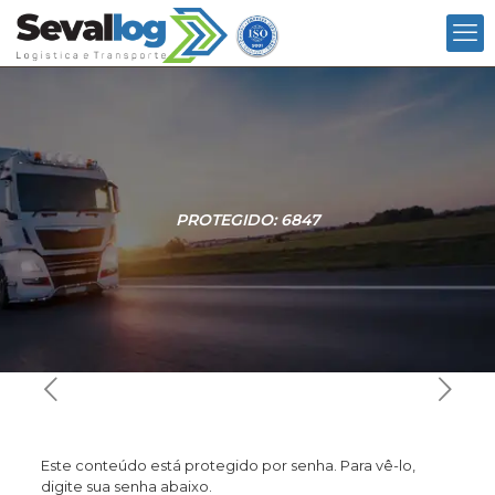
PROTEGIDO: 6847
Este conteúdo está protegido por senha. Para vê-lo,
digite sua senha abaixo.