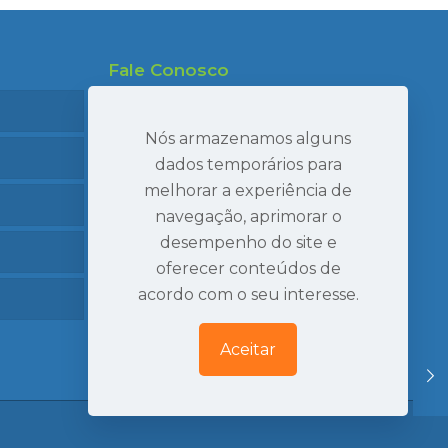
Fale Conosco
47 99695-7910
47 99986-7040
Nós armazenamos alguns
47 3407-2269
dados temporários para
melhorar a experiência de
seval@sevaltransportes.com.br
navegação, aprimorar o
Rod. dos Móveis, 2060, Sala 05
desempenho do site e
Mato Preto, São Bento do Sul | SC
oferecer conteúdos de
Ver Localização
acordo com o seu interesse.
Aceitar