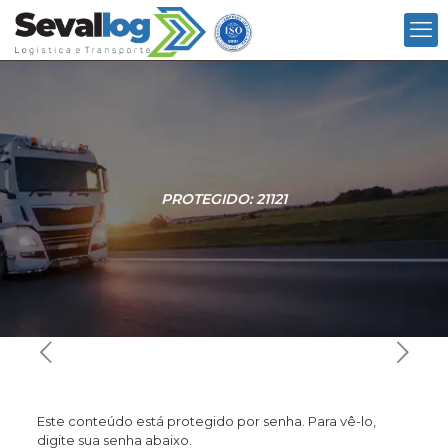
PROTEGIDO: 21121
Este conteúdo está protegido por senha. Para vê-lo,
digite sua senha abaixo.