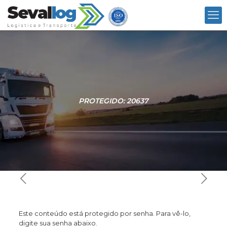
PROTEGIDO: 20637
Este conteúdo está protegido por senha. Para vê-lo,
digite sua senha abaixo.