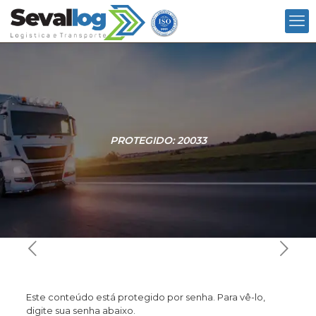
PROTEGIDO: 20033
Este conteúdo está protegido por senha. Para vê-lo,
digite sua senha abaixo.