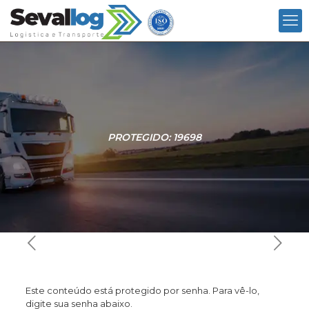
PROTEGIDO: 19698
Este conteúdo está protegido por senha. Para vê-lo,
digite sua senha abaixo.