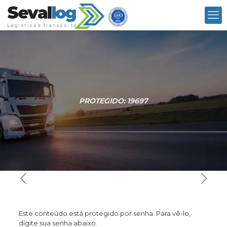
PROTEGIDO: 19697
Este conteúdo está protegido por senha. Para vê-lo,
digite sua senha abaixo.