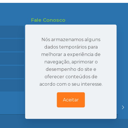
Fale Conosco
47 99695-7910
47 99986-7040
Nós armazenamos alguns
47 3407-2269
dados temporários para
melhorar a experiência de
seval@sevaltransportes.com.br
navegação, aprimorar o
Rod. dos Móveis, 2060, Sala 05
desempenho do site e
Mato Preto, São Bento do Sul | SC
oferecer conteúdos de
Ver Localização
acordo com o seu interesse.
Aceitar