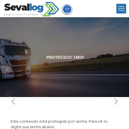
PROTEGIDO: 13810
Este conteúdo está protegido por senha. Para vê-lo,
digite sua senha abaixo.